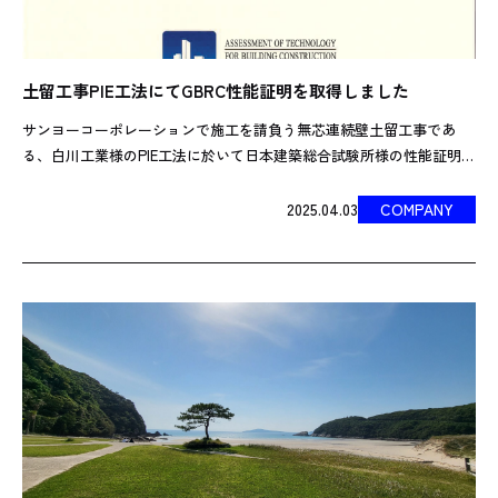
土留工事PIE工法にてGBRC性能証明を取得しました
サンヨーコーポレーションで施工を請負う無芯連続壁土留工事であ
る、白川工業様のPIE工法に於いて日本建築総合試験所様の性能証明を
取得致しました。
2025.04.03
COMPANY