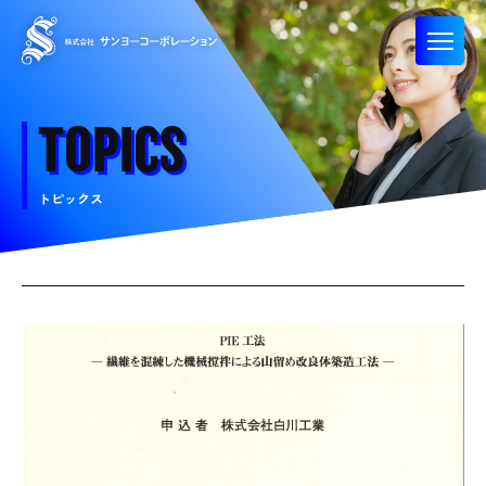
T
O
P
I
C
S
トピックス