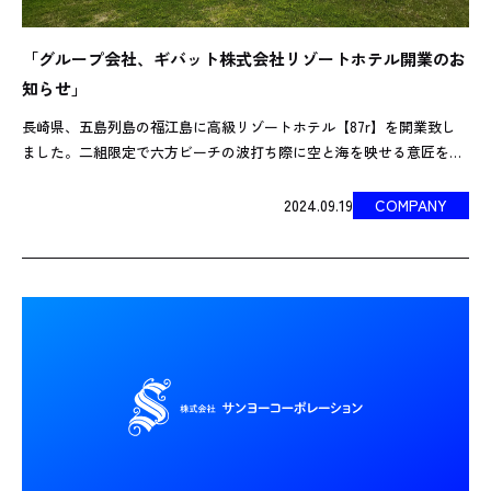
「グループ会社、ギバット株式会社リゾートホテル開業のお
知らせ」
長崎県、五島列島の福江島に高級リゾートホテル【87r】を開業致し
ました。二組限定で六方ビーチの波打ち際に空と海を映せる意匠をつ
く外壁のホテルです。30畳の客室から六方の海が眼前に独占出来ま
す。ホテル内のレストランでは五島 […]
2024.09.19
COMPANY