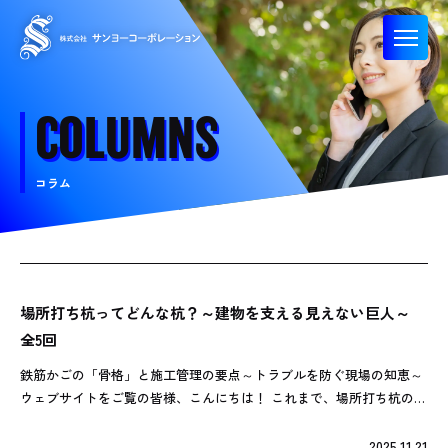
C
O
L
U
M
N
S
コラム
場所打ち杭ってどんな杭？～建物を支える見えない巨人～
全5回
鉄筋かごの「骨格」と施工管理の要点～トラブルを防ぐ現場の知恵～
ウェブサイトをご覧の皆様、こんにちは！ これまで、場所打ち杭の
「安定液」や「コンクリート打設」、そして「地盤」について掘り下
げてきました。さて最終回となる今 […]
2025.11.21