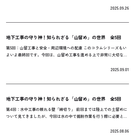
たちの日常生活を支える建物が、どのようにして安全に建っているか
ご存存じですか？特に、高層ビル […]
2025.09.26
地下工事の守り神！知られざる「山留め」の世界 全5回
第5回：山留工事と安全・周辺環境への配慮 このコラムシリーズもい
よいよ最終回です。今回は、山留め工事を進める上で非常に大切な、
安全対策や周辺環境への配慮についてお話しします。 それは第1回で
も触れたように、地盤条件と環境 […]
2025.09.01
地下工事の守り神！知られざる「山留め」の世界 全5回
第4回：水中工事の頼れる壁「締切り」 前回までは陸上での土留めに
ついて見てきましたが、今回は水の中で掘削作業を行う際に必要とな
る「締切り（しめきり）」についてご紹介します。 さて締切というの
は、橋の橋脚を川の中に作る工事 […]
2025.08.06