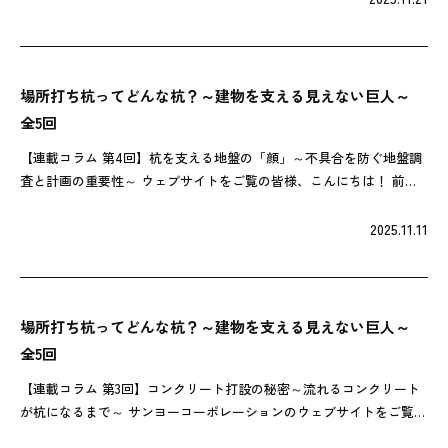
場所打ち杭ってどんな杭？～建物を支える見えない巨人～
全5回
【連載コラム 第4回】杭を支える地盤の「顔」～不具合を防ぐ地盤調
査と計画の重要性～ ウェブサイトをご覧の皆様、こんにちは！ 前回
は、場所打ち杭のコンクリート打設における奥深い秘密に迫りまし
た。そして今回は、杭がその力を最 […]
2025.11.11
場所打ち杭ってどんな杭？～建物を支える見えない巨人～
全5回
【連載コラム 第3回】コンクリート打設の秘密～流れるコンクリート
が杭になるまで～ サンヨーコーポレーションのウェブサイトをご覧の
皆様、こんにちは！ 前回は、場所打ち杭の孔壁を守る「魔法の液体」